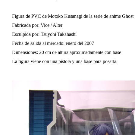
l
a
e
Figura de PVC de Motoko Kusanagi de la serie de anime Ghost i
n
Fabricada por: Vice / Alter
t
r
Esculpida por: Tsuyohi Takahashi
a
Fecha de salida al mercado: enero del 2007
d
a
Dimensiones: 20 cm de altura aproximadamente con base
La figura viene con una pistola y una base para posarla.