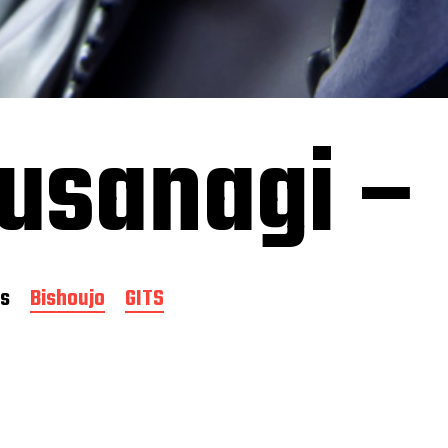
usanagi – 
as
Bishoujo
GITS