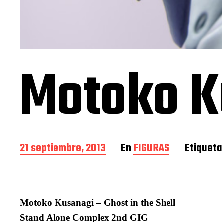
Motoko K
F
21 septiembre, 2013
En
FIGURAS
Etiquet
e
c
h
a
d
Motoko Kusanagi – Ghost in the Shell
e
Stand Alone Complex 2nd GIG