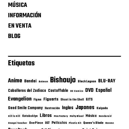
MÚSICA
INFORMACIÓN
EN VENTA
BLOG
Etiquetas
Bishoujo
Anime
BLU-RAY
Bandai
Black Lagoon
Batman
DVD
Español
Castoffable
Caballeros del Zodiaco
DC Comics
Evangelion
Figuarts
GITS
Figma
Ghost in the Shell
Japones
Ingles
Good Smile Company
Ilustración
Kaiyodo
Libros
Música
Kotobukiya
Kill la Kill
Max Factory
Melty Blood
Nendoroid
Películas
One Piece
Queen's Blade
OST
Onegai Teacher
Plastic Kit
Ranma