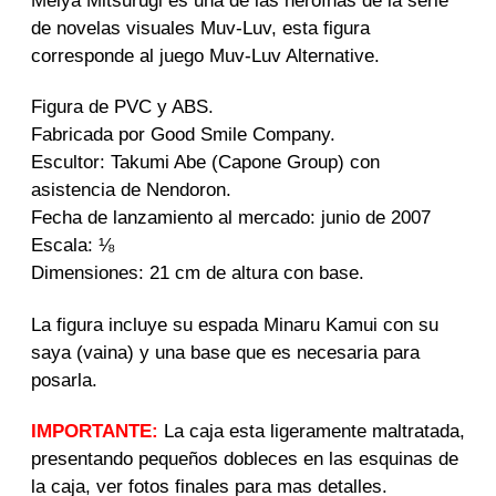
Meiya Mitsurugi es una de las heroínas de la serie
t
de novelas visuales Muv-Luv, esta figura
r
corresponde al juego Muv-Luv Alternative.
a
d
a
Figura de PVC y ABS.
Fabricada por Good Smile Company.
Escultor: Takumi Abe (Capone Group) con
asistencia de Nendoron.
Fecha de lanzamiento al mercado: junio de 2007
Escala: ⅛
Dimensiones: 21 cm de altura con base.
La figura incluye su espada Minaru Kamui con su
saya (vaina) y una base que es necesaria para
posarla.
IMPORTANTE:
La caja esta ligeramente maltratada,
presentando pequeños dobleces en las esquinas de
la caja, ver fotos finales para mas detalles.