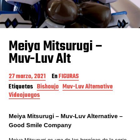
Meiya Mitsurugi –
Muv-Luv Alt
F
27 marzo, 2021
En
FIGURAS
e
Etiquetas
Bishoujo
Muv-Luv Alternative
c
Videojuegos
h
a
d
e
Meiya Mitsurugi – Muv-Luv Alternative –
l
a
Good Smile Company
e
n