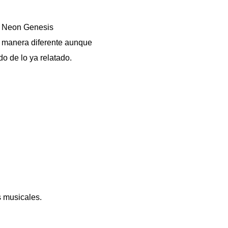
me Neon Genesis
na manera diferente aunque
do de lo ya relatado.
s musicales.