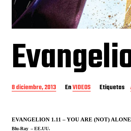
Evangelio
F
8 diciembre, 2013
En
VIDEOS
Etiquetas
e
c
h
a
d
EVANGELION 1.11 – YOU ARE (NOT) ALONE
e
Blu-Ray – EE.UU.