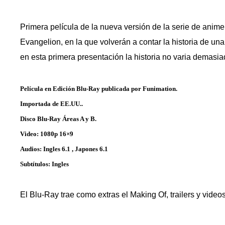
l
a
e
Primera película de la nueva versión de la serie de ani
n
Evangelion, en la que volverán a contar la historia de u
t
r
en esta primera presentación la historia no varia demasia
a
d
a
Película en Edición Blu-Ray publicada por Funimation.
Importada de EE.UU..
Disco Blu-Ray Áreas A y B.
Video: 1080p 16×9
Audios: Ingles 6.1 , Japones 6.1
Subtítulos: Ingles
El Blu-Ray trae como extras el Making Of, trailers y video