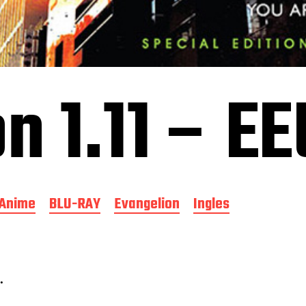
n 1.11 – E
Anime
BLU-RAY
Evangelion
Ingles
.